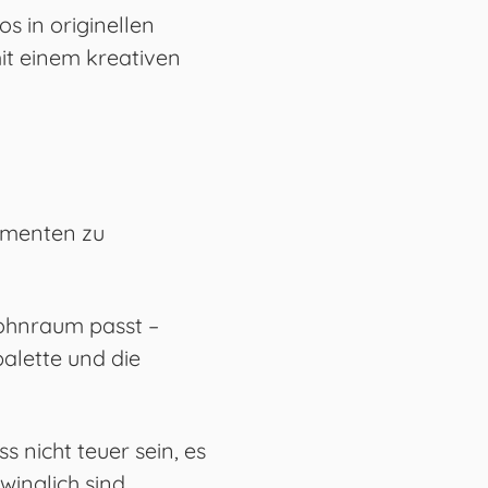
s in originellen
t einem kreativen
ementen zu
Wohnraum passt –
palette und die
s nicht teuer sein, es
winglich sind.