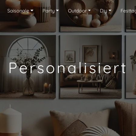
Saisonale
Party
Outdoor
Diy
Festta
Personalisiert